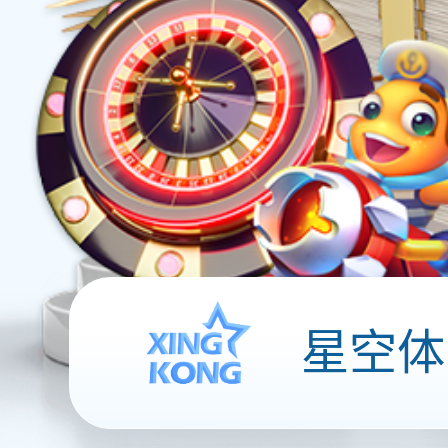
八、隐私政策的更新
当本政策有重大调整时，我们将
九、联系我们
如有任何隐私相关的问题，请发送邮件至：s
赛事直播开启提醒
点
在赛事详情页点击“开赛提醒”，系
加
统将主动通知你准时观看。