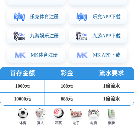
赛，佩莱格里诺和纳尔迪今日登场
在意大利红土赛季的持续升温中，佩鲁贾公开赛
（Perugia Open）今日迎来了男单八分之一决赛的
收官战。作为ATP挑战赛中的一站重要赛事，本站比
赛吸引了众多本土好手和欧洲新星参与。意大利老
将、前法网四强选手切奇纳托延续了他在红土上的稳
健表现，率先击败对手，成功锁定一个四分之一决赛
席位。与此同时，两位备受关注的意大利年轻选手佩
莱格里诺和纳尔迪也将在今日登场，为争夺八强名额
展开激烈角逐。