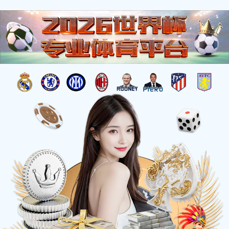
注册入口
开云体育
—— 比赛数据